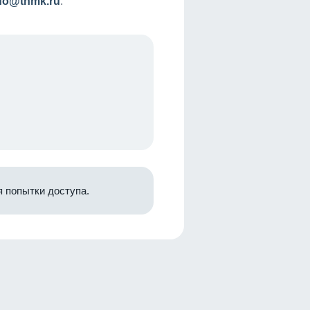
nfo@tnmk.ru
.
 попытки доступа.