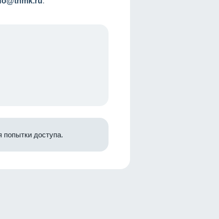
nfo@tnmk.ru
.
 попытки доступа.