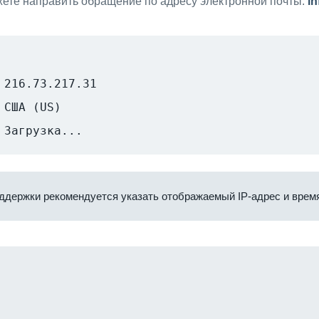
ете направить обращение по адресу электронной почты:
i
216.73.217.31
США (US)
Загрузка...
ддержки рекомендуется указать отображаемый IP-адрес и время