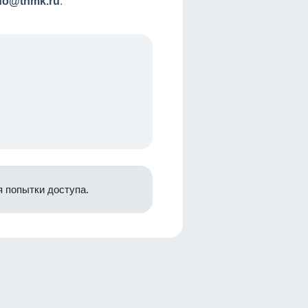
nfo@tnmk.ru
.
 попытки доступа.