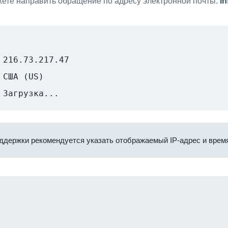
ете направить обращение по адресу электронной почты:
i
216.73.217.47
США (US)
Загрузка...
ддержки рекомендуется указать отображаемый IP-адрес и время