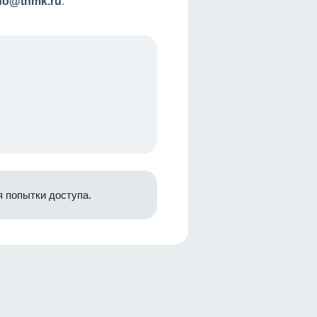
nfo@tnmk.ru
.
 попытки доступа.