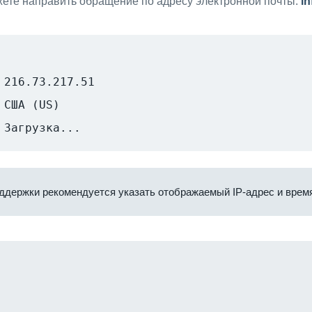
ете направить обращение по адресу электронной почты:
i
216.73.217.51
США (US)
Загрузка...
ддержки рекомендуется указать отображаемый IP-адрес и время