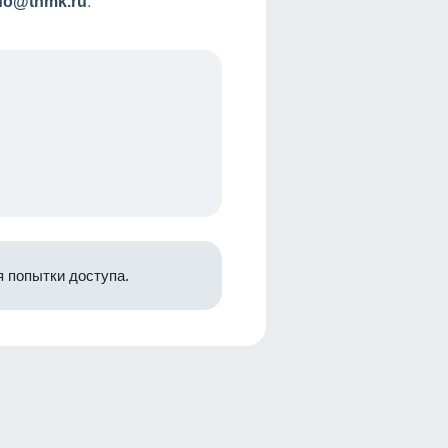
nfo@tnmk.ru
.
 попытки доступа.