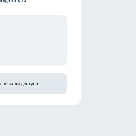
nfo@tnmk.ru
.
 попытки доступа.