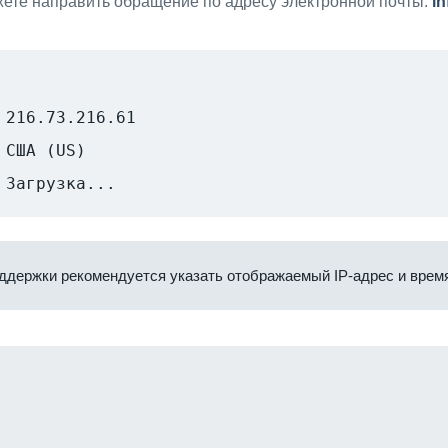
ете направить обращение по адресу электронной почты:
i
216.73.216.61
США (US)
Загрузка...
ддержки рекомендуется указать отображаемый IP-адрес и время