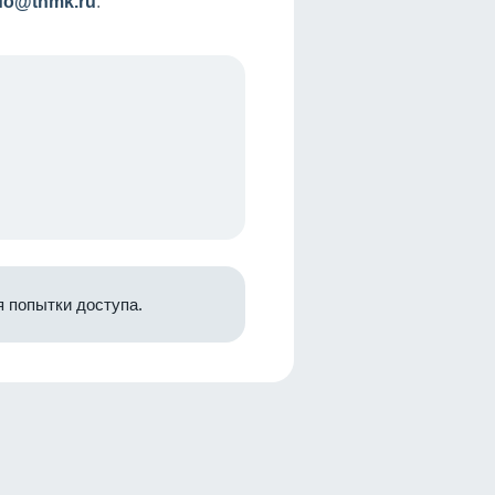
nfo@tnmk.ru
.
 попытки доступа.