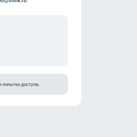
nfo@tnmk.ru
.
 попытки доступа.