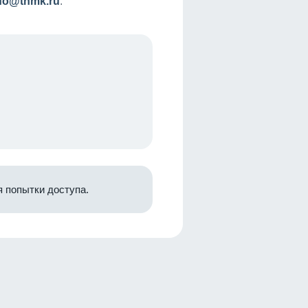
nfo@tnmk.ru
.
 попытки доступа.